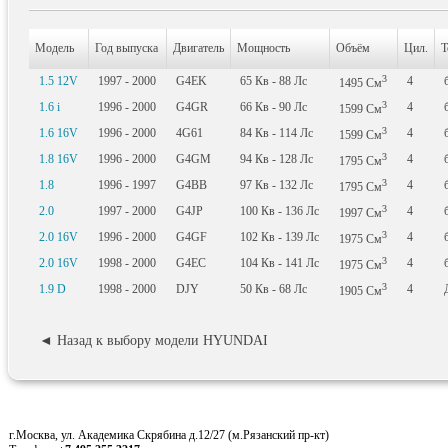
Модель
Год выпуска
Двигатель
Мощность
Объём
Цил.
Т
3
1.5 12V
1997 - 2000
G4EK
65
Кв
- 88
Лс
4
1495
См
3
1.6 i
1996 - 2000
G4GR
66
Кв
- 90
Лс
4
1599
См
3
1.6 16V
1996 - 2000
4G61
84
Кв
- 114
Лс
4
1599
См
3
1.8 16V
1996 - 2000
G4GM
94
Кв
- 128
Лс
4
1795
См
3
1.8
1996 - 1997
G4BB
97
Кв
- 132
Лс
4
1795
См
3
2.0
1997 - 2000
G4JP
100
Кв
- 136
Лс
4
1997
См
3
2.0 16V
1996 - 2000
G4GF
102
Кв
- 139
Лс
4
1975
См
3
2.0 16V
1998 - 2000
G4EC
104
Кв
- 141
Лс
4
1975
См
3
1.9 D
1998 - 2000
DJY
50
Кв
- 68
Лс
4
1905
См
◄ Назад к выбору модели HYUNDAI
г.Москва, ул. Академика Скрябина д.12/27 (м.Рязанский пр-кт)