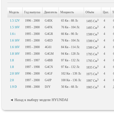
Модель
Год выпуска
Двигатель
Мощность
Объём
Цил.
Т
3
1.5 12V
1996 - 2000
G4EK
65
Кв
- 88
Лс
4
1495
См
3
1.5 16V
1995 - 2000
G4FK
76
Кв
- 104
Лс
4
1495
См
3
1.6 i
1995 - 2000
G4GR
66
Кв
- 90
Лс
4
1599
См
3
1.6 16V
1995 - 2000
G4ED
76
Кв
- 104
Лс
4
1599
См
3
1.6 16V
1995 - 2000
4G61
84
Кв
- 114
Лс
4
1599
См
3
1.8 16V
1995 - 2000
G4GM
94
Кв
- 128
Лс
4
1795
См
3
1.8
1995 - 1997
G4BB
97
Кв
- 132
Лс
4
1795
См
3
1.8
1997 - 1998
G4CN
97
Кв
- 132
Лс
4
1835
См
3
2.0 16V
1996 - 2000
G4GF
102
Кв
- 139
Лс
4
1975
См
3
2.0
1997 - 2000
G4JP
100
Кв
- 136
Лс
4
1997
См
3
1.9 D
1998 - 2000
DJY
50
Кв
- 68
Лс
4
1905
См
◄ Назад к выбору модели HYUNDAI