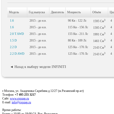
Модель
Год выпуска
Двигатель
Мощность
Объём
Ци
3
1.6
2015 - до н.в.
90
Кв
- 122
Лс
4
1595
См
3
1.6
2015 - до н.в.
115
Кв
- 156
Лс
4
1595
См
3
2.0 T AWD
2015 - до н.в.
155
Кв
- 211
Лс
4
1991
См
3
1.5 D
2015 - до н.в.
80
Кв
- 109
Лс
4
1461
См
3
2.2 D
2015 - до н.в.
125
Кв
- 170
Лс
4
2143
См
3
2.2 D AWD
2015 - до н.в.
125
Кв
- 170
Лс
4
2143
См
◄ Назад к выбору модели INFINITI
г.Москва, ул. Академика Скрябина д.12/27 (м.Рязанский пр-кт)
Телефон:
+7 495 255 3217
Сайт:
www.expzap.ru
E-mail:
info@expzap.ru
Время работы:
Будни: c 10:00 до 19:00 Сб, Вск: Выходные.