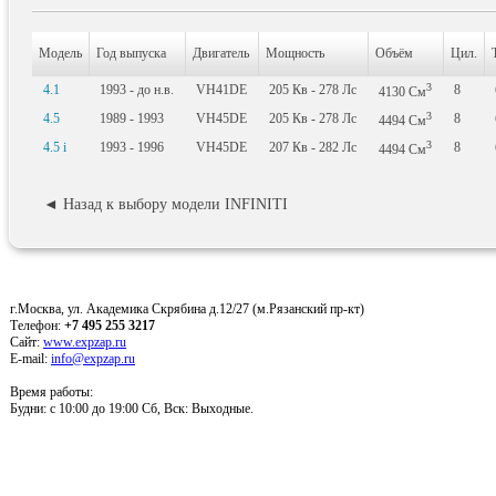
Модель
Год выпуска
Двигатель
Мощность
Объём
Цил.
3
4.1
1993 - до н.в.
VH41DE
205
Кв
- 278
Лс
8
4130
См
3
4.5
1989 - 1993
VH45DE
205
Кв
- 278
Лс
8
4494
См
3
4.5 i
1993 - 1996
VH45DE
207
Кв
- 282
Лс
8
4494
См
◄ Назад к выбору модели INFINITI
г.Москва, ул. Академика Скрябина д.12/27 (м.Рязанский пр-кт)
Телефон:
+7 495 255 3217
Сайт:
www.expzap.ru
E-mail:
info@expzap.ru
Время работы:
Будни: c 10:00 до 19:00 Сб, Вск: Выходные.