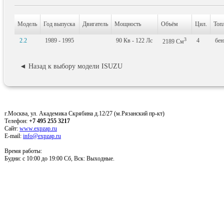
Модель
Год выпуска
Двигатель
Мощность
Объём
Цил.
Топ
3
2.2
1989 - 1995
90
Кв
- 122
Лс
4
бен
2189
См
◄ Назад к выбору модели ISUZU
г.Москва, ул. Академика Скрябина д.12/27 (м.Рязанский пр-кт)
Телефон:
+7 495 255 3217
Сайт:
www.expzap.ru
E-mail:
info@expzap.ru
Время работы:
Будни: c 10:00 до 19:00 Сб, Вск: Выходные.