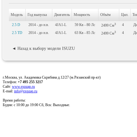
Модель
Год выпуска
Двигатель
Мощность
Объём
Цил.
То
3
2.5 D
2014 - до н.в.
4JA1-L
59
Кв
- 80
Лс
4
Ди
2499
См
3
2.5 TD
2014 - до н.в.
4JA1-L
63
Кв
- 85
Лс
4
Ди
2499
См
◄ Назад к выбору модели ISUZU
г.Москва, ул. Академика Скрябина д.12/27 (м.Рязанский пр-кт)
Телефон:
+7 495 255 3217
Сайт:
www.expzap.ru
E-mail:
info@expzap.ru
Время работы:
Будни: c 10:00 до 19:00 Сб, Вск: Выходные.