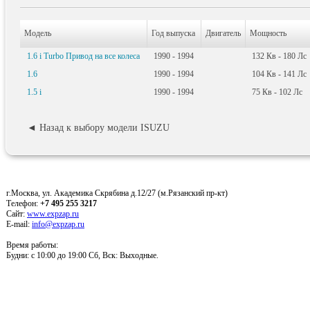
Модель
Год выпуска
Двигатель
Мощность
1.6 i Turbo Привод на все колеса
1990 - 1994
132
Кв
- 180
Лс
1.6
1990 - 1994
104
Кв
- 141
Лс
1.5 i
1990 - 1994
75
Кв
- 102
Лс
◄ Назад к выбору модели ISUZU
г.Москва, ул. Академика Скрябина д.12/27 (м.Рязанский пр-кт)
Телефон:
+7 495 255 3217
Сайт:
www.expzap.ru
E-mail:
info@expzap.ru
Время работы:
Будни: c 10:00 до 19:00 Сб, Вск: Выходные.