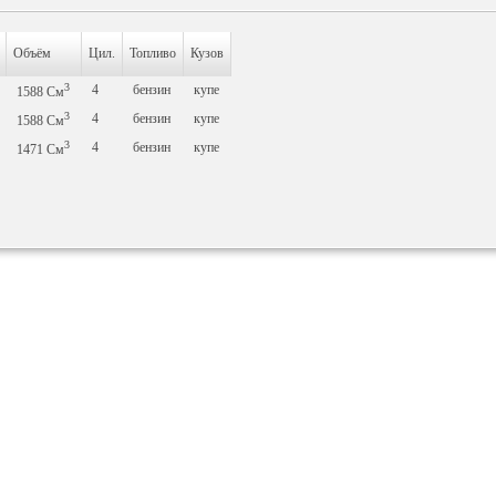
Объём
Цил.
Топливо
Кузов
3
4
бензин
купе
1588
См
3
4
бензин
купе
1588
См
3
4
бензин
купе
1471
См