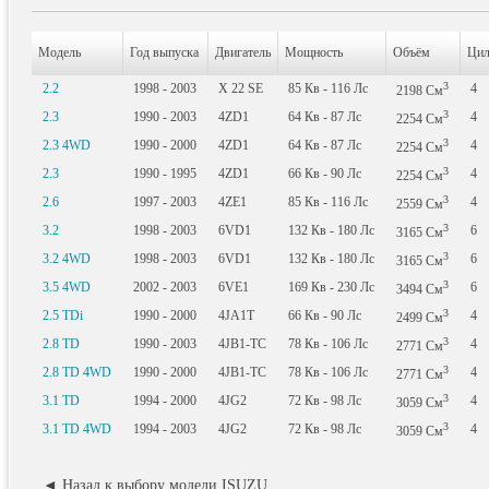
Модель
Год выпуска
Двигатель
Мощность
Объём
Цил
3
2.2
1998 - 2003
X 22 SE
85
Кв
- 116
Лс
4
2198
См
3
2.3
1990 - 2003
4ZD1
64
Кв
- 87
Лс
4
2254
См
3
2.3 4WD
1990 - 2000
4ZD1
64
Кв
- 87
Лс
4
2254
См
3
2.3
1990 - 1995
4ZD1
66
Кв
- 90
Лс
4
2254
См
3
2.6
1997 - 2003
4ZE1
85
Кв
- 116
Лс
4
2559
См
3
3.2
1998 - 2003
6VD1
132
Кв
- 180
Лс
6
3165
См
3
3.2 4WD
1998 - 2003
6VD1
132
Кв
- 180
Лс
6
3165
См
3
3.5 4WD
2002 - 2003
6VE1
169
Кв
- 230
Лс
6
3494
См
3
2.5 TDi
1990 - 2000
4JA1T
66
Кв
- 90
Лс
4
2499
См
3
2.8 TD
1990 - 2003
4JB1-TC
78
Кв
- 106
Лс
4
2771
См
3
2.8 TD 4WD
1990 - 2000
4JB1-TC
78
Кв
- 106
Лс
4
2771
См
3
3.1 TD
1994 - 2000
4JG2
72
Кв
- 98
Лс
4
3059
См
3
3.1 TD 4WD
1994 - 2003
4JG2
72
Кв
- 98
Лс
4
3059
См
◄ Назад к выбору модели ISUZU