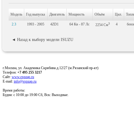
Модель
Год выпуска
Двигатель
Мощность
Объём
Цил.
Топл
3
2.3
1993 - 2005
4ZD1
64
Кв
- 87
Лс
4
бенз
2254
См
◄ Назад к выбору модели ISUZU
г.Москва, ул. Академика Скрябина д.12/27 (м.Рязанский пр-кт)
Телефон:
+7 495 255 3217
Сайт:
www.expzap.ru
E-mail:
info@expzap.ru
Время работы:
Будни: c 10:00 до 19:00 Сб, Вск: Выходные.