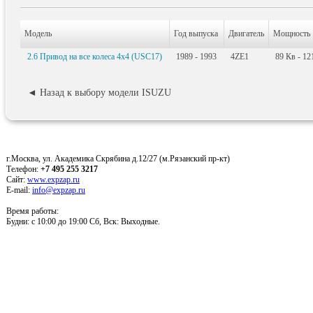
Модель
Год выпуска
Двигатель
Мощность
2.6 Привод на все колеса 4x4 (USC17)
1989 - 1993
4ZE1
89
Кв
- 12
◄ Назад к выбору модели ISUZU
г.Москва, ул. Академика Скрябина д.12/27 (м.Рязанский пр-кт)
Телефон:
+7 495 255 3217
Сайт:
www.expzap.ru
E-mail:
info@expzap.ru
Время работы:
Будни: c 10:00 до 19:00 Сб, Вск: Выходные.