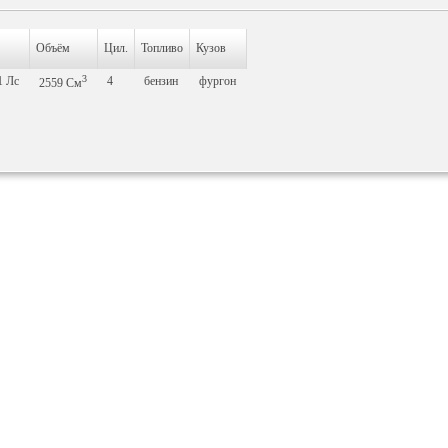
Объём
Цил.
Топливо
Кузов
3
1
Лс
4
бензин
фургон
2559
См