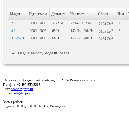
Модель
Год выпуска
Двигатель
Мощность
Объём
Цил.
3
2.2
2000 - 2003
X 22 SE
97
Кв
- 132
Лс
4
2198
См
3
3.2
2000 - 2003
6VD1
153
Кв
- 208
Лс
6
3165
См
3
3.2 4WD
2000 - 2003
6VD1
153
Кв
- 208
Лс
6
3165
См
◄ Назад к выбору модели ISUZU
г.Москва, ул. Академика Скрябина д.12/27 (м.Рязанский пр-кт)
Телефон:
+7 495 255 3217
Сайт:
www.expzap.ru
E-mail:
info@expzap.ru
Время работы:
Будни: c 10:00 до 19:00 Сб, Вск: Выходные.