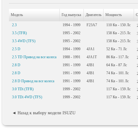
Модель
Год выпуска
Двигатель
Мощность
О
2.3
1994 - 1999
F23A7
110
Кв
- 150
Лс
3.5 (TFR)
1995 - 2002
158
Кв
- 215
Лс
3.5 4WD (TFS)
1995 - 2002
158
Кв
- 215
Лс
2.5 D
1994 - 1999
4JA1
52
Кв
- 71
Лс
2.5 TD Привод на все колеса
1988 - 1991
4JA1T
86
Кв
- 117
Лс
2.8 D
1991 - 1999
4JB1
64
Кв
- 87
Лс
2.8 D
1991 - 1999
4JB1
74
Кв
- 101
Лс
2.8 D Привод на все колеса
1991 - 1999
4JB1
74
Кв
- 101
Лс
3.0 TDi (TFR)
1999 - 2002
117
Кв
- 159
Лс
3.0 TDi 4WD (TFS)
1999 - 2002
117
Кв
- 159
Лс
◄ Назад к выбору модели ISUZU