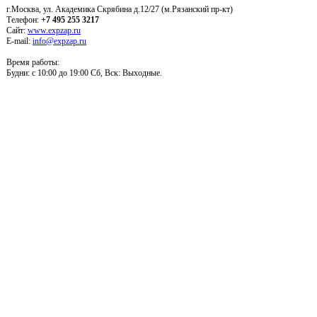
г.Москва, ул. Академика Скрябина д.12/27 (м.Рязанский пр-кт)
Телефон:
+7 495 255 3217
Сайт:
www.expzap.ru
E-mail:
info@expzap.ru
Время работы:
Будни: c 10:00 до 19:00 Сб, Вск: Выходные.