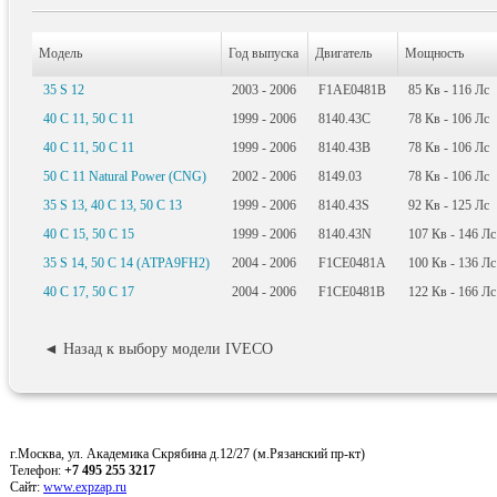
Модель
Год выпуска
Двигатель
Мощность
35 S 12
2003 - 2006
F1AE0481B
85
Кв
- 116
Лс
40 C 11, 50 C 11
1999 - 2006
8140.43C
78
Кв
- 106
Лс
40 C 11, 50 C 11
1999 - 2006
8140.43B
78
Кв
- 106
Лс
50 C 11 Natural Power (CNG)
2002 - 2006
8149.03
78
Кв
- 106
Лс
35 S 13, 40 C 13, 50 C 13
1999 - 2006
8140.43S
92
Кв
- 125
Лс
40 C 15, 50 C 15
1999 - 2006
8140.43N
107
Кв
- 146
Лс
35 S 14, 50 C 14 (ATPA9FH2)
2004 - 2006
F1CE0481A
100
Кв
- 136
Лс
40 C 17, 50 C 17
2004 - 2006
F1CE0481B
122
Кв
- 166
Лс
◄ Назад к выбору модели IVECO
г.Москва, ул. Академика Скрябина д.12/27 (м.Рязанский пр-кт)
Телефон:
+7 495 255 3217
Сайт:
www.expzap.ru