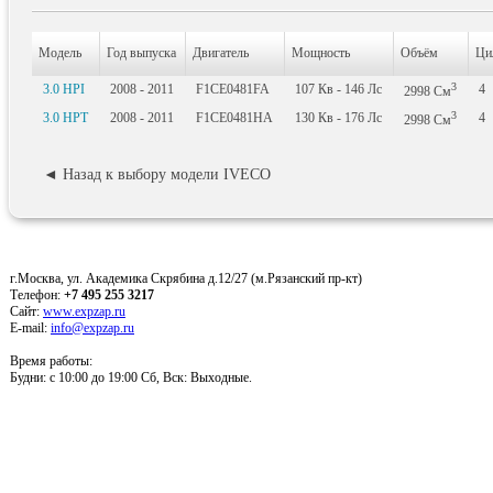
Модель
Год выпуска
Двигатель
Мощность
Объём
Ци
3
3.0 HPI
2008 - 2011
F1CE0481FA
107
Кв
- 146
Лс
4
2998
См
3
3.0 HPT
2008 - 2011
F1CE0481HA
130
Кв
- 176
Лс
4
2998
См
◄ Назад к выбору модели IVECO
г.Москва, ул. Академика Скрябина д.12/27 (м.Рязанский пр-кт)
Телефон:
+7 495 255 3217
Сайт:
www.expzap.ru
E-mail:
info@expzap.ru
Время работы:
Будни: c 10:00 до 19:00 Сб, Вск: Выходные.