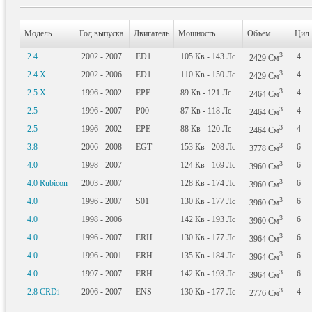
Модель
Год выпуска
Двигатель
Мощность
Объём
Цил.
3
2.4
2002 - 2007
ED1
105
Кв
- 143
Лс
4
2429
См
3
2.4 X
2002 - 2006
ED1
110
Кв
- 150
Лс
4
2429
См
3
2.5 X
1996 - 2002
EPE
89
Кв
- 121
Лс
4
2464
См
3
2.5
1996 - 2007
P00
87
Кв
- 118
Лс
4
2464
См
3
2.5
1996 - 2002
EPE
88
Кв
- 120
Лс
4
2464
См
3
3.8
2006 - 2008
EGT
153
Кв
- 208
Лс
6
3778
См
3
4.0
1998 - 2007
124
Кв
- 169
Лс
6
3960
См
3
4.0 Rubicon
2003 - 2007
128
Кв
- 174
Лс
6
3960
См
3
4.0
1996 - 2007
S01
130
Кв
- 177
Лс
6
3960
См
3
4.0
1998 - 2006
142
Кв
- 193
Лс
6
3960
См
3
4.0
1996 - 2007
ERH
130
Кв
- 177
Лс
6
3964
См
3
4.0
1996 - 2001
ERH
135
Кв
- 184
Лс
6
3964
См
3
4.0
1997 - 2007
ERH
142
Кв
- 193
Лс
6
3964
См
3
2.8 CRDi
2006 - 2007
ENS
130
Кв
- 177
Лс
4
2776
См