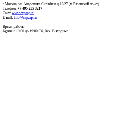
г.Москва, ул. Академика Скрябина д.12/27 (м.Рязанский пр-кт)
Телефон:
+7 495 255 3217
Сайт:
www.expzap.ru
E-mail:
info@expzap.ru
Время работы:
Будни: c 10:00 до 19:00 Сб, Вск: Выходные.