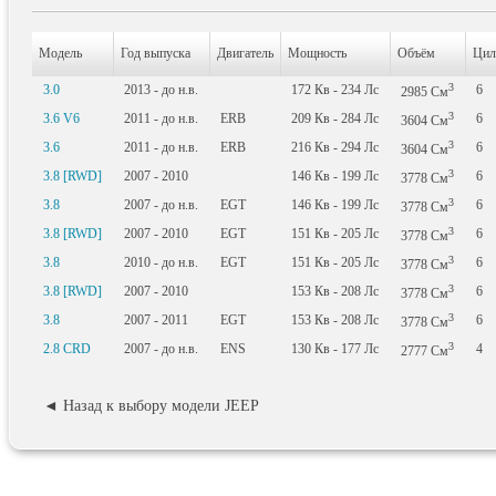
Модель
Год выпуска
Двигатель
Мощность
Объём
Цил
3
3.0
2013 - до н.в.
172
Кв
- 234
Лс
6
2985
См
3
3.6 V6
2011 - до н.в.
ERB
209
Кв
- 284
Лс
6
3604
См
3
3.6
2011 - до н.в.
ERB
216
Кв
- 294
Лс
6
3604
См
3
3.8 [RWD]
2007 - 2010
146
Кв
- 199
Лс
6
3778
См
3
3.8
2007 - до н.в.
EGT
146
Кв
- 199
Лс
6
3778
См
3
3.8 [RWD]
2007 - 2010
EGT
151
Кв
- 205
Лс
6
3778
См
3
3.8
2010 - до н.в.
EGT
151
Кв
- 205
Лс
6
3778
См
3
3.8 [RWD]
2007 - 2010
153
Кв
- 208
Лс
6
3778
См
3
3.8
2007 - 2011
EGT
153
Кв
- 208
Лс
6
3778
См
3
2.8 CRD
2007 - до н.в.
ENS
130
Кв
- 177
Лс
4
2777
См
◄ Назад к выбору модели JEEP