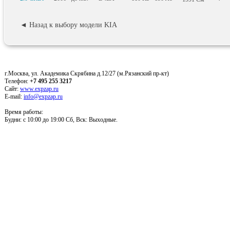
◄ Назад к выбору модели KIA
г.Москва, ул. Академика Скрябина д.12/27 (м.Рязанский пр-кт)
Телефон:
+7 495 255 3217
Сайт:
www.expzap.ru
E-mail:
info@expzap.ru
Время работы:
Будни: c 10:00 до 19:00 Сб, Вск: Выходные.