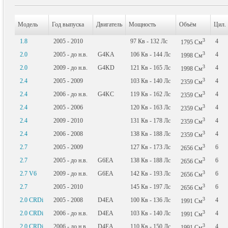
Модель
Год выпуска
Двигатель
Мощность
Объём
Цил.
3
1.8
2005 - 2010
97
Кв
- 132
Лс
4
1795
См
3
2.0
2005 - до н.в.
G4KA
106
Кв
- 144
Лс
4
1998
См
3
2.0
2009 - до н.в.
G4KD
121
Кв
- 165
Лс
4
1998
См
3
2.4
2005 - 2009
103
Кв
- 140
Лс
4
2359
См
3
2.4
2006 - до н.в.
G4KC
119
Кв
- 162
Лс
4
2359
См
3
2.4
2005 - 2006
120
Кв
- 163
Лс
4
2359
См
3
2.4
2009 - 2010
131
Кв
- 178
Лс
4
2359
См
3
2.4
2006 - 2008
138
Кв
- 188
Лс
4
2359
См
3
2.7
2005 - 2009
127
Кв
- 173
Лс
6
2656
См
3
2.7
2005 - до н.в.
G6EA
138
Кв
- 188
Лс
6
2656
См
3
2.7 V6
2009 - до н.в.
G6EA
142
Кв
- 193
Лс
6
2656
См
3
2.7
2005 - 2010
145
Кв
- 197
Лс
6
2656
См
3
2.0 CRDi
2005 - 2008
D4EA
100
Кв
- 136
Лс
4
1991
См
3
2.0 CRDi
2006 - до н.в.
D4EA
103
Кв
- 140
Лс
4
1991
См
3
2.0 CRDi
2006 - до н.в.
D4EA
110
Кв
- 150
Лс
4
1991
См