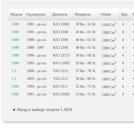
Модель
Год выпуска
Двигатель
Мощность
Объём
Цил.
Т
3
1100
1991 - до н.в.
BA3 21081
39
Кв
- 53
Лс
4
1100
См
3
1300
1991 - до н.в.
BA3 2108
45
Кв
- 61
Лс
4
1288
См
3
1300
1990 - до н.в.
BA3 2108
46
Кв
- 63
Лс
4
1288
См
3
1300
1989 - 1997
BA3 2108
48
Кв
- 65
Лс
4
1288
См
3
1300
1996 - до н.в.
BA3 21115
50
Кв
- 68
Лс
4
1288
См
3
1500
1991 - до н.в.
BA3 21083
50
Кв
- 68
Лс
4
1500
См
3
1.5
2000 - до н.в.
VAZ-2111
57
Кв
- 78
Лс
4
1499
См
3
1.5
2003 - до н.в.
VAZ-2111
59
Кв
- 80
Лс
4
1499
См
3
1500
1994 - до н.в.
BA3 2111
52
Кв
- 71
Лс
4
1499
См
3
1500
1991 - до н.в.
BA3 21083
53
Кв
- 72
Лс
4
1500
См
◄ Назад к выбору модели LADA