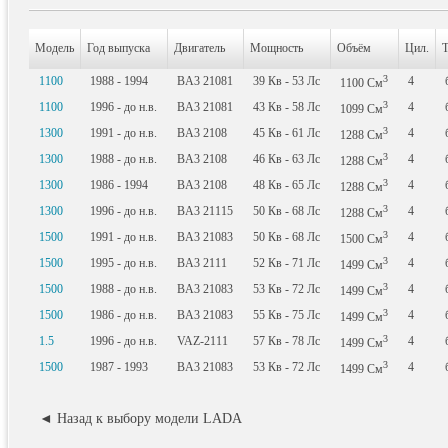
Модель
Год выпуска
Двигатель
Мощность
Объём
Цил.
Т
3
1100
1988 - 1994
BA3 21081
39
Кв
- 53
Лс
4
1100
См
3
1100
1996 - до н.в.
BA3 21081
43
Кв
- 58
Лс
4
1099
См
3
1300
1991 - до н.в.
BA3 2108
45
Кв
- 61
Лс
4
1288
См
3
1300
1988 - до н.в.
BA3 2108
46
Кв
- 63
Лс
4
1288
См
3
1300
1986 - 1994
BA3 2108
48
Кв
- 65
Лс
4
1288
См
3
1300
1996 - до н.в.
BA3 21115
50
Кв
- 68
Лс
4
1288
См
3
1500
1991 - до н.в.
BA3 21083
50
Кв
- 68
Лс
4
1500
См
3
1500
1995 - до н.в.
BA3 2111
52
Кв
- 71
Лс
4
1499
См
3
1500
1988 - до н.в.
BA3 21083
53
Кв
- 72
Лс
4
1499
См
3
1500
1986 - до н.в.
BA3 21083
55
Кв
- 75
Лс
4
1499
См
3
1.5
1996 - до н.в.
VAZ-2111
57
Кв
- 78
Лс
4
1499
См
3
1500
1987 - 1993
BA3 21083
53
Кв
- 72
Лс
4
1499
См
◄ Назад к выбору модели LADA