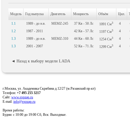
Модель
Год выпуска
Двигатель
Мощность
Объём
Цил.
3
1.1
1989 - до н.в.
MEMZ-245
37
Кв
- 50
Лс
4
1091
См
3
1.2
1987 - 2011
42
Кв
- 57
Лс
4
1197
См
3
1.3
1989 - до н.в.
MEMZ-310
44
Кв
- 60
Лс
4
1254
См
3
1.3
2001 - 2007
52
Кв
- 71
Лс
4
1299
См
◄ Назад к выбору модели LADA
г.Москва, ул. Академика Скрябина д.12/27 (м.Рязанский пр-кт)
Телефон:
+7 495 255 3217
Сайт:
www.expzap.ru
E-mail:
info@expzap.ru
Время работы:
Будни: c 10:00 до 19:00 Сб, Вск: Выходные.