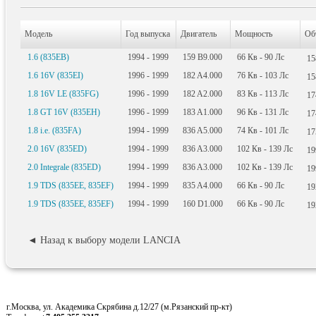
Модель
Год выпуска
Двигатель
Мощность
Об
1.6 (835EB)
1994 - 1999
159 B9.000
66
Кв
- 90
Лс
1
1.6 16V (835EI)
1996 - 1999
182 A4.000
76
Кв
- 103
Лс
1
1.8 16V LE (835FG)
1996 - 1999
182 A2.000
83
Кв
- 113
Лс
1
1.8 GT 16V (835EH)
1996 - 1999
183 A1.000
96
Кв
- 131
Лс
1
1.8 i.e. (835FA)
1994 - 1999
836 A5.000
74
Кв
- 101
Лс
1
2.0 16V (835ED)
1994 - 1999
836 A3.000
102
Кв
- 139
Лс
1
2.0 Integrale (835ED)
1994 - 1999
836 A3.000
102
Кв
- 139
Лс
1
1.9 TDS (835EE, 835EF)
1994 - 1999
835 A4.000
66
Кв
- 90
Лс
1
1.9 TDS (835EE, 835EF)
1994 - 1999
160 D1.000
66
Кв
- 90
Лс
1
◄ Назад к выбору модели LANCIA
г.Москва, ул. Академика Скрябина д.12/27 (м.Рязанский пр-кт)