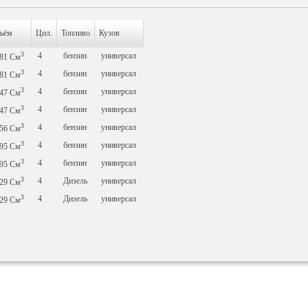
ъём
Цил.
Топливо
Кузов
3
4
бензин
универсал
581
См
3
4
бензин
универсал
581
См
3
4
бензин
универсал
747
См
3
4
бензин
универсал
747
См
3
4
бензин
универсал
756
См
3
4
бензин
универсал
995
См
3
4
бензин
универсал
995
См
3
4
Дизель
универсал
929
См
3
4
Дизель
универсал
929
См