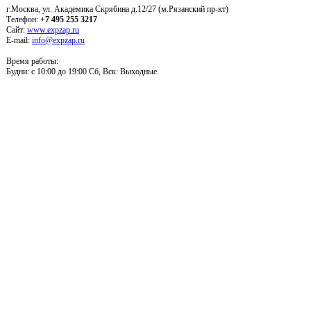
г.Москва, ул. Академика Скрябина д.12/27 (м.Рязанский пр-кт)
Телефон:
+7 495 255 3217
Сайт:
www.expzap.ru
E-mail:
info@expzap.ru
Время работы:
Будни: c 10:00 до 19:00 Сб, Вск: Выходные.