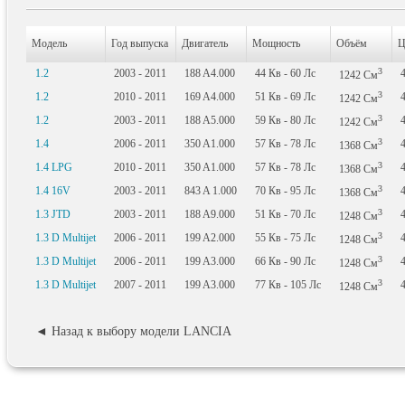
Модель
Год выпуска
Двигатель
Мощность
Объём
Ц
3
1.2
2003 - 2011
188 A4.000
44
Кв
- 60
Лс
1242
См
3
1.2
2010 - 2011
169 A4.000
51
Кв
- 69
Лс
1242
См
3
1.2
2003 - 2011
188 A5.000
59
Кв
- 80
Лс
1242
См
3
1.4
2006 - 2011
350 A1.000
57
Кв
- 78
Лс
1368
См
3
1.4 LPG
2010 - 2011
350 A1.000
57
Кв
- 78
Лс
1368
См
3
1.4 16V
2003 - 2011
843 A 1.000
70
Кв
- 95
Лс
1368
См
3
1.3 JTD
2003 - 2011
188 A9.000
51
Кв
- 70
Лс
1248
См
3
1.3 D Multijet
2006 - 2011
199 A2.000
55
Кв
- 75
Лс
1248
См
3
1.3 D Multijet
2006 - 2011
199 A3.000
66
Кв
- 90
Лс
1248
См
3
1.3 D Multijet
2007 - 2011
199 A3.000
77
Кв
- 105
Лс
1248
См
◄ Назад к выбору модели LANCIA