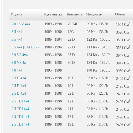
Модель
Год выпуска
Двигатель
Мощность
Объём
3
2.0 16 V 4x4
1989 - 1998
20 T4H
99
Кв
- 135
Лс
1994
См
3
3.5 4x4
1989 - 1990
15G
98
Кв
- 133
Лс
3528
См
3
3.5 4x4
1989 - 1994
22 D
122
Кв
- 166
Лс
3531
См
3
3.5 4x4 (SALLJG)
1989 - 1994
22 D
113
Кв
- 154
Лс
3531
См
3
3.9 V8 4x4
1993 - 1998
35 D
134
Кв
- 182
Лс
3947
См
3
3.9 V8 4x4
1993 - 1998
36 D
134
Кв
- 182
Лс
3947
См
3
4.0 4x4
1995 - 1998
140
Кв
- 190
Лс
3950
См
3
2.5 D 4x4
1993 - 1998
19 L
85
Кв
- 116
Лс
2495
См
3
2.5 D 4x4
1994 - 1998
19 L
90
Кв
- 122
Лс
2495
См
3
2.5 D 4x4
1994 - 1998
22 L
90
Кв
- 122
Лс
2495
См
3
2.5 TDI 4x4
1989 - 1998
12 L
83
Кв
- 113
Лс
2496
См
3
2.5 TDI 4x4
1989 - 1998
21 L
83
Кв
- 113
Лс
2496
См
3
2.5 TDI 4x4
1989 - 1998
17 L
83
Кв
- 113
Лс
2496
См
3
2.5 TDI 4x4
1989 - 1998
19 L
83
Кв
- 113
Лс
2496
См