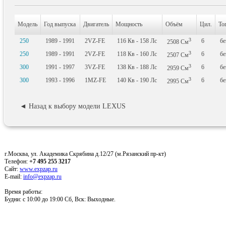
Модель
Год выпуска
Двигатель
Мощность
Объём
Цил.
То
3
250
1989 - 1991
2VZ-FE
116
Кв
- 158
Лс
6
бе
2508
См
3
250
1989 - 1991
2VZ-FE
118
Кв
- 160
Лс
6
бе
2507
См
3
300
1991 - 1997
3VZ-FE
138
Кв
- 188
Лс
6
бе
2959
См
3
300
1993 - 1996
1MZ-FE
140
Кв
- 190
Лс
6
бе
2995
См
◄ Назад к выбору модели LEXUS
г.Москва, ул. Академика Скрябина д.12/27 (м.Рязанский пр-кт)
Телефон:
+7 495 255 3217
Сайт:
www.expzap.ru
E-mail:
info@expzap.ru
Время работы:
Будни: c 10:00 до 19:00 Сб, Вск: Выходные.