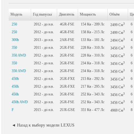
Модель
Год выпуска
Двигатель
Мощность
Объём
Ци
3
250
2012 - до н.в.
4GR-FSE
154
Кв
- 209
Лс
6
2499
См
3
250
2012 - до н.в.
4GR-FSE
158
Кв
- 215
Лс
6
2499
См
3
300h
2013 - до н.в.
2AR-FSE
133
Кв
- 181
Лс
4
2494
См
3
350
2011 - до н.в.
2GR-FSE
228
Кв
- 310
Лс
6
3456
См
3
350 AWD
2012 - до н.в.
2GR-FSE
228
Кв
- 310
Лс
6
3456
См
3
350
2012 - до н.в.
2GR-FSE
234
Кв
- 318
Лс
6
3456
См
3
350 AWD
2012 - до н.в.
2GR-FSE
234
Кв
- 318
Лс
6
3456
См
3
450h
2012 - до н.в.
2GR-FXE
215
Кв
- 292
Лс
6
3456
См
3
450h
2012 - до н.в.
2GR-FXE
217
Кв
- 295
Лс
6
3456
См
3
450h
2012 - до н.в.
2GR-FSE
252
Кв
- 343
Лс
6
3456
См
3
450h AWD
2012 - до н.в.
2GR-FSE
252
Кв
- 343
Лс
6
3456
См
3
F
2015 - до н.в.
2UR-GSE
351
Кв
- 477
Лс
8
4969
См
◄ Назад к выбору модели LEXUS