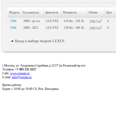
Модель
Год выпуска
Двигатель
Мощность
Объём
Цил.
3
250h
2009 - до н.в.
2AZ-FXE
110
Кв
- 150
Лс
4
2362
См
3
250h
2009 - 2012
2AZ-FXE
139
Кв
- 189
Лс
4
2362
См
◄ Назад к выбору модели LEXUS
г.Москва, ул. Академика Скрябина д.12/27 (м.Рязанский пр-кт)
Телефон:
+7 495 255 3217
Сайт:
www.expzap.ru
E-mail:
info@expzap.ru
Время работы:
Будни: c 10:00 до 19:00 Сб, Вск: Выходные.