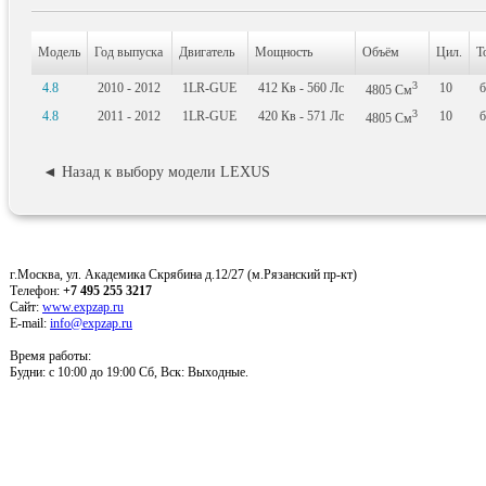
Модель
Год выпуска
Двигатель
Мощность
Объём
Цил.
Т
3
4.8
2010 - 2012
1LR-GUE
412
Кв
- 560
Лс
10
б
4805
См
3
4.8
2011 - 2012
1LR-GUE
420
Кв
- 571
Лс
10
б
4805
См
◄ Назад к выбору модели LEXUS
г.Москва, ул. Академика Скрябина д.12/27 (м.Рязанский пр-кт)
Телефон:
+7 495 255 3217
Сайт:
www.expzap.ru
E-mail:
info@expzap.ru
Время работы:
Будни: c 10:00 до 19:00 Сб, Вск: Выходные.