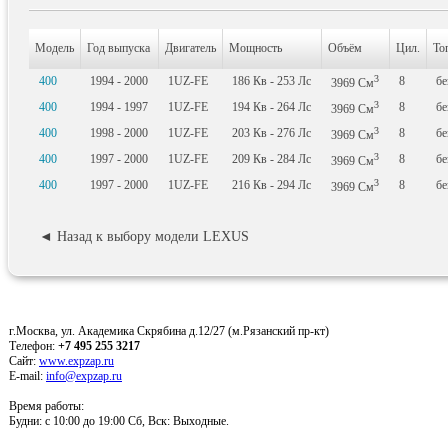
Модель
Год выпуска
Двигатель
Мощность
Объём
Цил.
То
3
400
1994 - 2000
1UZ-FE
186
Кв
- 253
Лс
8
бе
3969
См
3
400
1994 - 1997
1UZ-FE
194
Кв
- 264
Лс
8
бе
3969
См
3
400
1998 - 2000
1UZ-FE
203
Кв
- 276
Лс
8
бе
3969
См
3
400
1997 - 2000
1UZ-FE
209
Кв
- 284
Лс
8
бе
3969
См
3
400
1997 - 2000
1UZ-FE
216
Кв
- 294
Лс
8
бе
3969
См
◄ Назад к выбору модели LEXUS
г.Москва, ул. Академика Скрябина д.12/27 (м.Рязанский пр-кт)
Телефон:
+7 495 255 3217
Сайт:
www.expzap.ru
E-mail:
info@expzap.ru
Время работы:
Будни: c 10:00 до 19:00 Сб, Вск: Выходные.