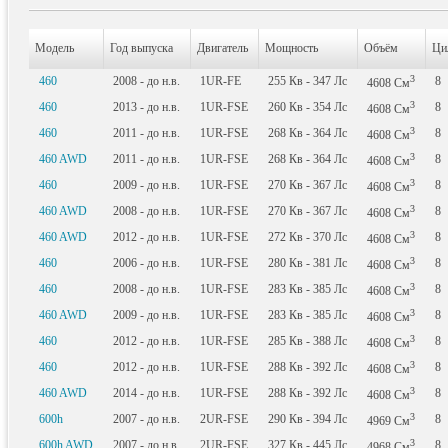
Модель
Год выпуска
Двигатель
Мощность
Объём
Ци
3
460
2008 - до н.в.
1UR-FE
255
Кв
- 347
Лс
8
4608
См
3
460
2013 - до н.в.
1UR-FSE
260
Кв
- 354
Лс
8
4608
См
3
460
2011 - до н.в.
1UR-FSE
268
Кв
- 364
Лс
8
4608
См
3
460 AWD
2011 - до н.в.
1UR-FSE
268
Кв
- 364
Лс
8
4608
См
3
460
2009 - до н.в.
1UR-FSE
270
Кв
- 367
Лс
8
4608
См
3
460 AWD
2008 - до н.в.
1UR-FSE
270
Кв
- 367
Лс
8
4608
См
3
460 AWD
2012 - до н.в.
1UR-FSE
272
Кв
- 370
Лс
8
4608
См
3
460
2006 - до н.в.
1UR-FSE
280
Кв
- 381
Лс
8
4608
См
3
460
2008 - до н.в.
1UR-FSE
283
Кв
- 385
Лс
8
4608
См
3
460 AWD
2009 - до н.в.
1UR-FSE
283
Кв
- 385
Лс
8
4608
См
3
460
2012 - до н.в.
1UR-FSE
285
Кв
- 388
Лс
8
4608
См
3
460
2012 - до н.в.
1UR-FSE
288
Кв
- 392
Лс
8
4608
См
3
460 AWD
2014 - до н.в.
1UR-FSE
288
Кв
- 392
Лс
8
4608
См
3
600h
2007 - до н.в.
2UR-FSE
290
Кв
- 394
Лс
8
4969
См
3
600h AWD
2007 - до н.в.
2UR-FSE
327
Кв
- 445
Лс
8
4968
См