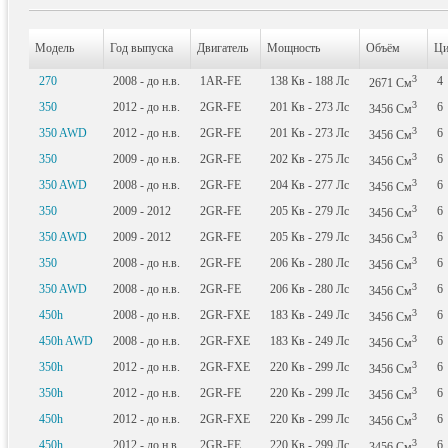
Модель
Год выпуска
Двигатель
Мощность
Объём
Ци
3
270
2008 - до н.в.
1AR-FE
138
Кв
- 188
Лс
4
2671
См
3
350
2012 - до н.в.
2GR-FE
201
Кв
- 273
Лс
6
3456
См
3
350 AWD
2012 - до н.в.
2GR-FE
201
Кв
- 273
Лс
6
3456
См
3
350
2009 - до н.в.
2GR-FE
202
Кв
- 275
Лс
6
3456
См
3
350 AWD
2008 - до н.в.
2GR-FE
204
Кв
- 277
Лс
6
3456
См
3
350
2009 - 2012
2GR-FE
205
Кв
- 279
Лс
6
3456
См
3
350 AWD
2009 - 2012
2GR-FE
205
Кв
- 279
Лс
6
3456
См
3
350
2008 - до н.в.
2GR-FE
206
Кв
- 280
Лс
6
3456
См
3
350 AWD
2008 - до н.в.
2GR-FE
206
Кв
- 280
Лс
6
3456
См
3
450h
2008 - до н.в.
2GR-FXE
183
Кв
- 249
Лс
6
3456
См
3
450h AWD
2008 - до н.в.
2GR-FXE
183
Кв
- 249
Лс
6
3456
См
3
350h
2012 - до н.в.
2GR-FXE
220
Кв
- 299
Лс
6
3456
См
3
350h
2012 - до н.в.
2GR-FE
220
Кв
- 299
Лс
6
3456
См
3
450h
2012 - до н.в.
2GR-FXE
220
Кв
- 299
Лс
6
3456
См
3
450h
2012 - до н.в.
2GR-FE
220
Кв
- 299
Лс
6
3456
См