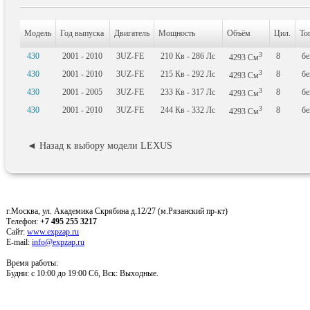
Модель
Год выпуска
Двигатель
Мощность
Объём
Цил.
То
3
430
2001 - 2010
3UZ-FE
210
Кв
- 286
Лс
8
бе
4293
См
3
430
2001 - 2010
3UZ-FE
215
Кв
- 292
Лс
8
бе
4293
См
3
430
2001 - 2005
3UZ-FE
233
Кв
- 317
Лс
8
бе
4293
См
3
430
2001 - 2010
3UZ-FE
244
Кв
- 332
Лс
8
бе
4293
См
◄ Назад к выбору модели LEXUS
г.Москва, ул. Академика Скрябина д.12/27 (м.Рязанский пр-кт)
Телефон:
+7 495 255 3217
Сайт:
www.expzap.ru
E-mail:
info@expzap.ru
Время работы:
Будни: c 10:00 до 19:00 Сб, Вск: Выходные.