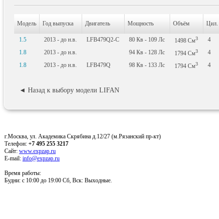
Модель
Год выпуска
Двигатель
Мощность
Объём
Цил.
3
1.5
2013 - до н.в.
LFB479Q2-C
80
Кв
- 109
Лс
4
1498
См
3
1.8
2013 - до н.в.
94
Кв
- 128
Лс
4
1794
См
3
1.8
2013 - до н.в.
LFB479Q
98
Кв
- 133
Лс
4
1794
См
◄ Назад к выбору модели LIFAN
г.Москва, ул. Академика Скрябина д.12/27 (м.Рязанский пр-кт)
Телефон:
+7 495 255 3217
Сайт:
www.expzap.ru
E-mail:
info@expzap.ru
Время работы:
Будни: c 10:00 до 19:00 Сб, Вск: Выходные.