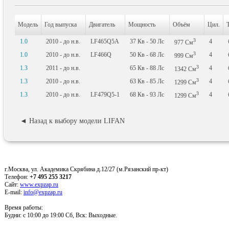
Модель
Год выпуска
Двигатель
Мощность
Объём
Цил.
3
1.0
2010 - до н.в.
LF465Q5A
37
Кв
- 50
Лс
4
977
См
3
1.0
2010 - до н.в.
LF466Q
50
Кв
- 68
Лс
4
999
См
3
1.3
2011 - до н.в.
65
Кв
- 88
Лс
4
1342
См
3
1.3
2010 - до н.в.
63
Кв
- 85
Лс
4
1299
См
3
1.3
2010 - до н.в.
LF479Q5-1
68
Кв
- 93
Лс
4
1299
См
◄ Назад к выбору модели LIFAN
г.Москва, ул. Академика Скрябина д.12/27 (м.Рязанский пр-кт)
Телефон:
+7 495 255 3217
Сайт:
www.expzap.ru
E-mail:
info@expzap.ru
Время работы:
Будни: c 10:00 до 19:00 Сб, Вск: Выходные.