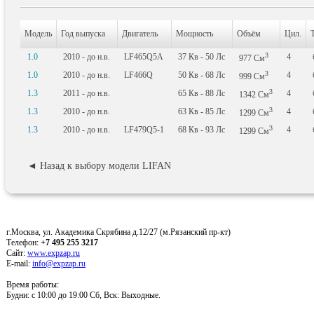
Модель
Год выпуска
Двигатель
Мощность
Объём
Цил.
3
1.0
2010 - до н.в.
LF465Q5A
37
Кв
- 50
Лс
4
977
См
3
1.0
2010 - до н.в.
LF466Q
50
Кв
- 68
Лс
4
999
См
3
1.3
2011 - до н.в.
65
Кв
- 88
Лс
4
1342
См
3
1.3
2010 - до н.в.
63
Кв
- 85
Лс
4
1299
См
3
1.3
2010 - до н.в.
LF479Q5-1
68
Кв
- 93
Лс
4
1299
См
◄ Назад к выбору модели LIFAN
г.Москва, ул. Академика Скрябина д.12/27 (м.Рязанский пр-кт)
Телефон:
+7 495 255 3217
Сайт:
www.expzap.ru
E-mail:
info@expzap.ru
Время работы:
Будни: c 10:00 до 19:00 Сб, Вск: Выходные.