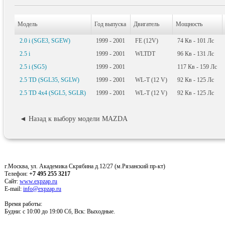
Модель
Год выпуска
Двигатель
Мощность
2.0 i (SGE3, SGEW)
1999 - 2001
FE (12V)
74
Кв
- 101
Лс
2.5 i
1999 - 2001
WLTDT
96
Кв
- 131
Лс
2.5 i (SG5)
1999 - 2001
117
Кв
- 159
Лс
2.5 TD (SGL35, SGLW)
1999 - 2001
WL-T (12 V)
92
Кв
- 125
Лс
2.5 TD 4x4 (SGL5, SGLR)
1999 - 2001
WL-T (12 V)
92
Кв
- 125
Лс
◄ Назад к выбору модели MAZDA
г.Москва, ул. Академика Скрябина д.12/27 (м.Рязанский пр-кт)
Телефон:
+7 495 255 3217
Сайт:
www.expzap.ru
E-mail:
info@expzap.ru
Время работы:
Будни: c 10:00 до 19:00 Сб, Вск: Выходные.