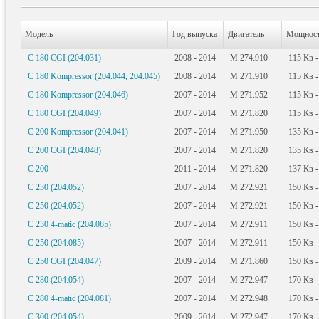
Модель
Год выпуска
Двигатель
Мощнос
C 180 CGI (204.031)
2008 - 2014
M 274.910
115
Кв
-
C 180 Kompressor (204.044, 204.045)
2008 - 2014
M 271.910
115
Кв
-
C 180 Kompressor (204.046)
2007 - 2014
M 271.952
115
Кв
-
C 180 CGI (204.049)
2007 - 2014
M 271.820
115
Кв
-
C 200 Kompressor (204.041)
2007 - 2014
M 271.950
135
Кв
-
C 200 CGI (204.048)
2007 - 2014
M 271.820
135
Кв
-
C 200
2011 - 2014
M 271.820
137
Кв
-
C 230 (204.052)
2007 - 2014
M 272.921
150
Кв
-
C 250 (204.052)
2007 - 2014
M 272.921
150
Кв
-
C 230 4-matic (204.085)
2007 - 2014
M 272.911
150
Кв
-
C 250 (204.085)
2007 - 2014
M 272.911
150
Кв
-
C 250 CGI (204.047)
2009 - 2014
M 271.860
150
Кв
-
C 280 (204.054)
2007 - 2014
M 272.947
170
Кв
-
C 280 4-matic (204.081)
2007 - 2014
M 272.948
170
Кв
-
C 300 (204.054)
2009 - 2014
M 272.947
170
Кв
-