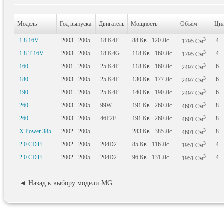
Модель
Год выпуска
Двигатель
Мощность
Объём
Цил
3
1.8 16V
2003 - 2005
18 K4F
88
Кв
- 120
Лс
4
1795
См
3
1.8 T 16V
2003 - 2005
18 K4G
118
Кв
- 160
Лс
4
1795
См
3
160
2001 - 2005
25 K4F
118
Кв
- 160
Лс
6
2497
См
3
180
2003 - 2005
25 K4F
130
Кв
- 177
Лс
6
2497
См
3
190
2001 - 2005
25 K4F
140
Кв
- 190
Лс
6
2497
См
3
260
2003 - 2005
99W
191
Кв
- 260
Лс
8
4601
См
3
260
2003 - 2005
46F2F
191
Кв
- 260
Лс
8
4601
См
3
X Power 385
2002 - 2005
283
Кв
- 385
Лс
8
4601
См
3
2.0 CDTi
2002 - 2005
204D2
85
Кв
- 116
Лс
4
1951
См
3
2.0 CDTi
2002 - 2005
204D2
96
Кв
- 131
Лс
4
1951
См
◄ Назад к выбору модели MG