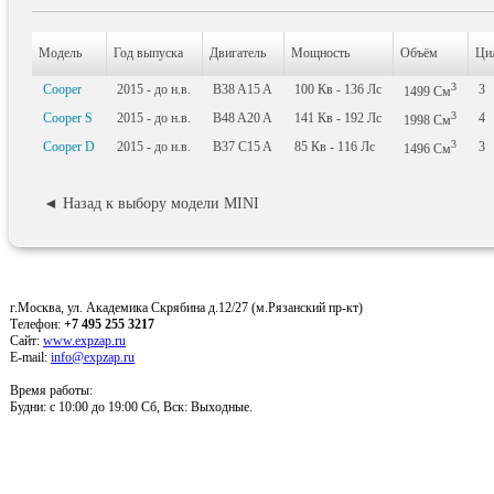
Модель
Год выпуска
Двигатель
Мощность
Объём
Ци
3
Cooper
2015 - до н.в.
B38 A15 A
100
Кв
- 136
Лс
3
1499
См
3
Cooper S
2015 - до н.в.
B48 A20 A
141
Кв
- 192
Лс
4
1998
См
3
Cooper D
2015 - до н.в.
B37 C15 A
85
Кв
- 116
Лс
3
1496
См
◄ Назад к выбору модели MINI
г.Москва, ул. Академика Скрябина д.12/27 (м.Рязанский пр-кт)
Телефон:
+7 495 255 3217
Сайт:
www.expzap.ru
E-mail:
info@expzap.ru
Время работы:
Будни: c 10:00 до 19:00 Сб, Вск: Выходные.