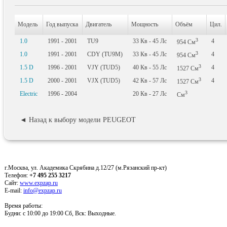
Модель
Год выпуска
Двигатель
Мощность
Объём
Цил.
3
1.0
1991 - 2001
TU9
33
Кв
- 45
Лс
4
954
См
3
1.0
1991 - 2001
CDY (TU9M)
33
Кв
- 45
Лс
4
954
См
3
1.5 D
1996 - 2001
VJY (TUD5)
40
Кв
- 55
Лс
4
1527
См
3
1.5 D
2000 - 2001
VJX (TUD5)
42
Кв
- 57
Лс
4
1527
См
3
Electric
1996 - 2004
20
Кв
- 27
Лс
См
◄ Назад к выбору модели PEUGEOT
г.Москва, ул. Академика Скрябина д.12/27 (м.Рязанский пр-кт)
Телефон:
+7 495 255 3217
Сайт:
www.expzap.ru
E-mail:
info@expzap.ru
Время работы:
Будни: c 10:00 до 19:00 Сб, Вск: Выходные.