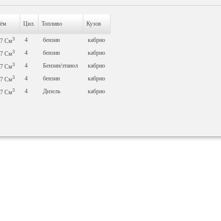
ём
Цил.
Топливо
Кузов
3
4
бензин
кабрио
87
См
3
4
бензин
кабрио
97
См
3
4
Бензин/этанол
кабрио
97
См
3
4
бензин
кабрио
97
См
3
4
Дизель
кабрио
97
См