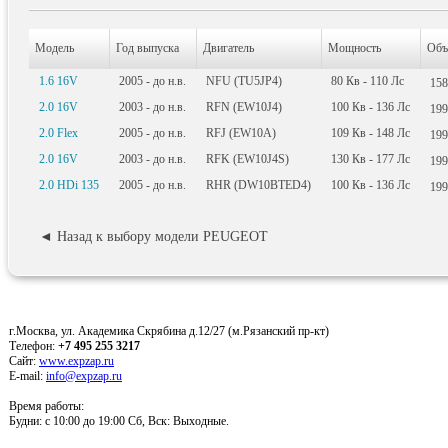
Модель
Год выпуска
Двигатель
Мощность
Объ
1.6 16V
2005 - до н.в.
NFU (TU5JP4)
80
Кв
- 110
Лс
15
2.0 16V
2003 - до н.в.
RFN (EW10J4)
100
Кв
- 136
Лс
19
2.0 Flex
2005 - до н.в.
RFJ (EW10A)
109
Кв
- 148
Лс
19
2.0 16V
2003 - до н.в.
RFK (EW10J4S)
130
Кв
- 177
Лс
19
2.0 HDi 135
2005 - до н.в.
RHR (DW10BTED4)
100
Кв
- 136
Лс
19
◄ Назад к выбору модели PEUGEOT
г.Москва, ул. Академика Скрябина д.12/27 (м.Рязанский пр-кт)
Телефон:
+7 495 255 3217
Сайт:
www.expzap.ru
E-mail:
info@expzap.ru
Время работы:
Будни: c 10:00 до 19:00 Сб, Вск: Выходные.