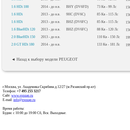
1.6 HDi 100
2014 - до н.в.
BHY (DV6FD)
73
Кв
- 99
Лс
15
1.6 HDi
2013 - до н.в.
9HC (DV6C)
85
Кв
- 115
Лс
15
1.6 HDi
2013 - до н.в.
BHZ (DV6FC)
85
Кв
- 115
Лс
15
1.6 BlueHDi 120
2013 - до н.в.
BHZ (DV6FC)
88
Кв
- 120
Лс
15
2.0 BlueHDi 150
2013 - до н.в.
110
Кв
- 150
Лс
19
2.0 GT HDi 180
2014 - до н.в.
133
Кв
- 181
Лс
19
◄ Назад к выбору модели PEUGEOT
г.Москва, ул. Академика Скрябина д.12/27 (м.Рязанский пр-кт)
Телефон:
+7 495 255 3217
Сайт:
www.expzap.ru
E-mail:
info@expzap.ru
Время работы:
Будни: c 10:00 до 19:00 Сб, Вск: Выходные.