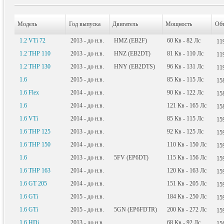
Модель
Год выпуска
Двигатель
Мощность
Об
1.2 VTi 72
2013 - до н.в.
HMZ (EB2F)
60
Кв
- 82
Лс
11
1.2 THP 110
2013 - до н.в.
HNZ (EB2DT)
81
Кв
- 110
Лс
11
1.2 THP 130
2013 - до н.в.
HNY (EB2DTS)
96
Кв
- 131
Лс
11
1.6
2015 - до н.в.
85
Кв
- 115
Лс
15
1.6 Flex
2014 - до н.в.
90
Кв
- 122
Лс
15
1.6
2014 - до н.в.
121
Кв
- 165
Лс
15
1.6 VTi
2014 - до н.в.
85
Кв
- 115
Лс
15
1.6 THP 125
2013 - до н.в.
92
Кв
- 125
Лс
15
1.6 THP 150
2014 - до н.в.
110
Кв
- 150
Лс
15
1.6
2013 - до н.в.
5FV (EP6DT)
115
Кв
- 156
Лс
15
1.6 THP 163
2014 - до н.в.
120
Кв
- 163
Лс
15
1.6 GT 205
2014 - до н.в.
151
Кв
- 205
Лс
15
1.6 GTi
2015 - до н.в.
184
Кв
- 250
Лс
15
1.6 GTi
2015 - до н.в.
5GN (EP6FDTR)
200
Кв
- 272
Лс
15
1.6 HDi
2013 - до н.в.
68
Кв
- 92
Лс
15