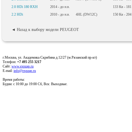
2.0 HDi 180 RXH
2014 - до н.в.
133
Кв
- 18
2.2 HDi
2010 - до н.в.
4HL (DW12C)
150
Кв
- 20
◄ Назад к выбору модели PEUGEOT
г.Москва, ул. Академика Скрябина д.12/27 (м.Рязанский пр-кт)
Телефон:
+7 495 255 3217
Сайт:
www.expzap.ru
E-mail:
info@expzap.ru
Время работы:
Будни: c 10:00 до 19:00 Сб, Вск: Выходные.