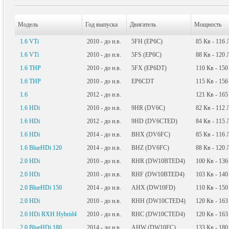
Модель
Год выпуска
Двигатель
Мощность
1.6 VTi
2010 - до н.в.
5FH (EP6C)
85
Кв
- 116
1.6 VTi
2010 - до н.в.
5FS (EP6C)
88
Кв
- 120
1.6 THP
2010 - до н.в.
5FX (EP6DT)
110
Кв
- 15
1.6 THP
2010 - до н.в.
EP6CDT
115
Кв
- 15
1.6
2012 - до н.в.
121
Кв
- 16
1.6 HDi
2010 - до н.в.
9HR (DV6C)
82
Кв
- 112
1.6 HDi
2012 - до н.в.
9HD (DV6CTED)
84
Кв
- 115
1.6 HDi
2014 - до н.в.
BHX (DV6FC)
85
Кв
- 116
1.6 BlueHDi 120
2014 - до н.в.
BHZ (DV6FC)
88
Кв
- 120
2.0 HDi
2010 - до н.в.
RHR (DW10BTED4)
100
Кв
- 13
2.0 HDi
2010 - до н.в.
RHF (DW10BTED4)
103
Кв
- 14
2.0 BlueHDi 150
2014 - до н.в.
AHX (DW10FD)
110
Кв
- 15
2.0 HDi
2010 - до н.в.
RHH (DW10CTED4)
120
Кв
- 16
2.0 HDi RXH Hybrid4
2010 - до н.в.
RHC (DW10CTED4)
120
Кв
- 16
2.0 BlueHDi 180
2014 - до н.в.
AHW (DW10FC)
133
Кв
- 18