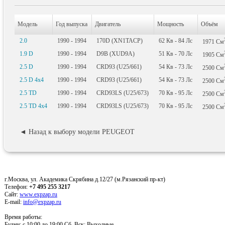
Модель
Год выпуска
Двигатель
Мощность
Объём
2.0
1990 - 1994
170D (XN1TACP)
62
Кв
- 84
Лс
1971
См
1.9 D
1990 - 1994
D9B (XUD9A)
51
Кв
- 70
Лс
1905
См
2.5 D
1990 - 1994
CRD93 (U25/661)
54
Кв
- 73
Лс
2500
См
2.5 D 4x4
1990 - 1994
CRD93 (U25/661)
54
Кв
- 73
Лс
2500
См
2.5 TD
1990 - 1994
CRD93LS (U25/673)
70
Кв
- 95
Лс
2500
См
2.5 TD 4x4
1990 - 1994
CRD93LS (U25/673)
70
Кв
- 95
Лс
2500
См
◄ Назад к выбору модели PEUGEOT
г.Москва, ул. Академика Скрябина д.12/27 (м.Рязанский пр-кт)
Телефон:
+7 495 255 3217
Сайт:
www.expzap.ru
E-mail:
info@expzap.ru
Время работы:
Будни: c 10:00 до 19:00 Сб, Вск: Выходные.