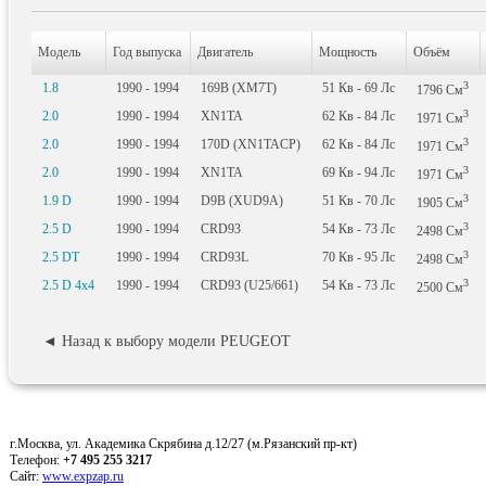
Модель
Год выпуска
Двигатель
Мощность
Объём
3
1.8
1990 - 1994
169B (XM7T)
51
Кв
- 69
Лс
1796
См
3
2.0
1990 - 1994
XN1TA
62
Кв
- 84
Лс
1971
См
3
2.0
1990 - 1994
170D (XN1TACP)
62
Кв
- 84
Лс
1971
См
3
2.0
1990 - 1994
XN1TA
69
Кв
- 94
Лс
1971
См
3
1.9 D
1990 - 1994
D9B (XUD9A)
51
Кв
- 70
Лс
1905
См
3
2.5 D
1990 - 1994
CRD93
54
Кв
- 73
Лс
2498
См
3
2.5 DT
1990 - 1994
CRD93L
70
Кв
- 95
Лс
2498
См
3
2.5 D 4x4
1990 - 1994
CRD93 (U25/661)
54
Кв
- 73
Лс
2500
См
◄ Назад к выбору модели PEUGEOT
г.Москва, ул. Академика Скрябина д.12/27 (м.Рязанский пр-кт)
Телефон:
+7 495 255 3217
Сайт:
www.expzap.ru