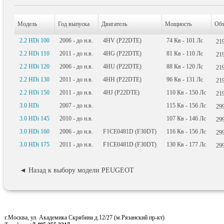
Модель
Год выпуска
Двигатель
Мощность
Об
2.2 HDi 100
2006 - до н.в.
4HV (P22DTE)
74
Кв
- 101
Лс
21
2.2 HDi 110
2011 - до н.в.
4HG (P22DTE)
81
Кв
- 110
Лс
21
2.2 HDi 120
2006 - до н.в.
4HU (P22DTE)
88
Кв
- 120
Лс
21
2.2 HDi 130
2011 - до н.в.
4HH (P22DTE)
96
Кв
- 131
Лс
21
2.2 HDi 150
2011 - до н.в.
4HJ (P22DTE)
110
Кв
- 150
Лс
21
3.0 HDi
2007 - до н.в.
115
Кв
- 156
Лс
29
3.0 HDi 145
2010 - до н.в.
107
Кв
- 146
Лс
29
3.0 HDi 160
2006 - до н.в.
F1CE0481D (F30DT)
116
Кв
- 156
Лс
29
3.0 HDi 175
2011 - до н.в.
F1CE0481D (F30DT)
130
Кв
- 177
Лс
29
◄ Назад к выбору модели PEUGEOT
г.Москва, ул. Академика Скрябина д.12/27 (м.Рязанский пр-кт)