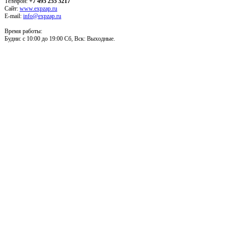
Телефон:
+7 495 255 3217
Сайт:
www.expzap.ru
E-mail:
info@expzap.ru
Время работы:
Будни: c 10:00 до 19:00 Сб, Вск: Выходные.