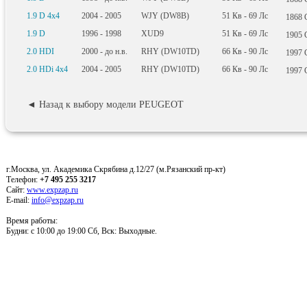
1.9 D 4x4
2004 - 2005
WJY (DW8B)
51
Кв
- 69
Лс
1868
1.9 D
1996 - 1998
XUD9
51
Кв
- 69
Лс
1905
2.0 HDI
2000 - до н.в.
RHY (DW10TD)
66
Кв
- 90
Лс
1997
2.0 HDi 4x4
2004 - 2005
RHY (DW10TD)
66
Кв
- 90
Лс
1997
◄ Назад к выбору модели PEUGEOT
г.Москва, ул. Академика Скрябина д.12/27 (м.Рязанский пр-кт)
Телефон:
+7 495 255 3217
Сайт:
www.expzap.ru
E-mail:
info@expzap.ru
Время работы:
Будни: c 10:00 до 19:00 Сб, Вск: Выходные.