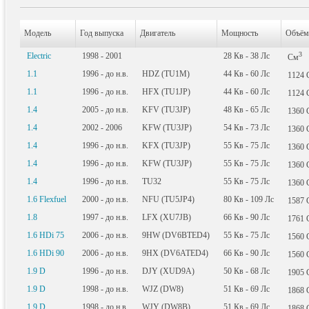
Модель
Год выпуска
Двигатель
Мощность
Объём
3
Electric
1998 - 2001
28
Кв
- 38
Лс
См
1.1
1996 - до н.в.
HDZ (TU1M)
44
Кв
- 60
Лс
1124
1.1
1996 - до н.в.
HFX (TU1JP)
44
Кв
- 60
Лс
1124
1.4
2005 - до н.в.
KFV (TU3JP)
48
Кв
- 65
Лс
1360
1.4
2002 - 2006
KFW (TU3JP)
54
Кв
- 73
Лс
1360
1.4
1996 - до н.в.
KFX (TU3JP)
55
Кв
- 75
Лс
1360
1.4
1996 - до н.в.
KFW (TU3JP)
55
Кв
- 75
Лс
1360
1.4
1996 - до н.в.
TU32
55
Кв
- 75
Лс
1360
1.6 Flexfuel
2000 - до н.в.
NFU (TU5JP4)
80
Кв
- 109
Лс
1587
1.8
1997 - до н.в.
LFX (XU7JB)
66
Кв
- 90
Лс
1761
1.6 HDi 75
2006 - до н.в.
9HW (DV6BTED4)
55
Кв
- 75
Лс
1560
1.6 HDi 90
2006 - до н.в.
9HX (DV6ATED4)
66
Кв
- 90
Лс
1560
1.9 D
1996 - до н.в.
DJY (XUD9A)
50
Кв
- 68
Лс
1905
1.9 D
1998 - до н.в.
WJZ (DW8)
51
Кв
- 69
Лс
1868
1.9 D
1998 - до н.в.
WJY (DW8B)
51
Кв
- 69
Лс
1868