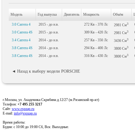
Модель
Год выпуска
Двигатель
Мощность
Объём
3
3.0 Carrera 4
2015 - до н.в.
272
Кв
- 370
Лс
2981
См
3
3.0 Carrera 4S
2015 - до н.в.
309
Кв
- 420
Лс
2981
См
3
3.4 Carrera 4
2014 - до н.в.
257
Кв
- 350
Лс
3436
См
3
3.8 Carrera 4S
2014 - до н.в.
294
Кв
- 400
Лс
3800
См
3
3.8 Carrera 4S
2014 - до н.в.
316
Кв
- 430
Лс
3800
См
◄ Назад к выбору модели PORSCHE
г.Москва, ул. Академика Скрябина д.12/27 (м.Рязанский пр-кт)
Телефон:
+7 495 255 3217
Сайт:
www.expzap.ru
E-mail:
info@expzap.ru
Время работы:
Будни: c 10:00 до 19:00 Сб, Вск: Выходные.