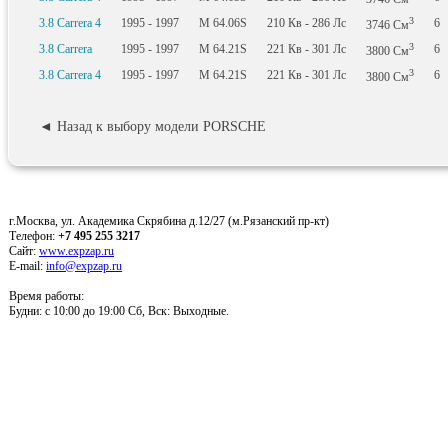
3
3.8 Carrera 4
1995 - 1997
M 64.06S
210
Кв
- 286
Лс
6
3746
См
3
3.8 Carrera
1995 - 1997
M 64.21S
221
Кв
- 301
Лс
6
3800
См
3
3.8 Carrera 4
1995 - 1997
M 64.21S
221
Кв
- 301
Лс
6
3800
См
◄ Назад к выбору модели PORSCHE
г.Москва, ул. Академика Скрябина д.12/27 (м.Рязанский пр-кт)
Телефон:
+7 495 255 3217
Сайт:
www.expzap.ru
E-mail:
info@expzap.ru
Время работы:
Будни: c 10:00 до 19:00 Сб, Вск: Выходные.