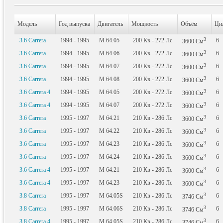
Модель
Год выпуска
Двигатель
Мощность
Объём
Ци
3
3.6 Carrera
1994 - 1995
M 64.05
200
Кв
- 272
Лс
6
3600
См
3
3.6 Carrera
1994 - 1995
M 64.06
200
Кв
- 272
Лс
6
3600
См
3
3.6 Carrera
1994 - 1995
M 64.07
200
Кв
- 272
Лс
6
3600
См
3
3.6 Carrera
1994 - 1995
M 64.08
200
Кв
- 272
Лс
6
3600
См
3
3.6 Carrera 4
1994 - 1995
M 64.05
200
Кв
- 272
Лс
6
3600
См
3
3.6 Carrera 4
1994 - 1995
M 64.07
200
Кв
- 272
Лс
6
3600
См
3
3.6 Carrera
1995 - 1997
M 64.21
210
Кв
- 286
Лс
6
3600
См
3
3.6 Carrera
1995 - 1997
M 64.22
210
Кв
- 286
Лс
6
3600
См
3
3.6 Carrera
1995 - 1997
M 64.23
210
Кв
- 286
Лс
6
3600
См
3
3.6 Carrera
1995 - 1997
M 64.24
210
Кв
- 286
Лс
6
3600
См
3
3.6 Carrera 4
1995 - 1997
M 64.21
210
Кв
- 286
Лс
6
3600
См
3
3.6 Carrera 4
1995 - 1997
M 64.23
210
Кв
- 286
Лс
6
3600
См
3
3.8 Carrera
1995 - 1997
M 64.05S
210
Кв
- 286
Лс
6
3746
См
3
3.8 Carrera
1995 - 1997
M 64.06S
210
Кв
- 286
Лс
6
3746
См
3
3.8 Carrera 4
1995 - 1997
M 64.05S
210
Кв
- 286
Лс
6
3746
См