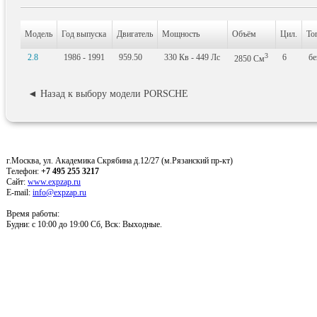
Модель
Год выпуска
Двигатель
Мощность
Объём
Цил.
То
3
2.8
1986 - 1991
959.50
330
Кв
- 449
Лс
6
бе
2850
См
◄ Назад к выбору модели PORSCHE
г.Москва, ул. Академика Скрябина д.12/27 (м.Рязанский пр-кт)
Телефон:
+7 495 255 3217
Сайт:
www.expzap.ru
E-mail:
info@expzap.ru
Время работы:
Будни: c 10:00 до 19:00 Сб, Вск: Выходные.