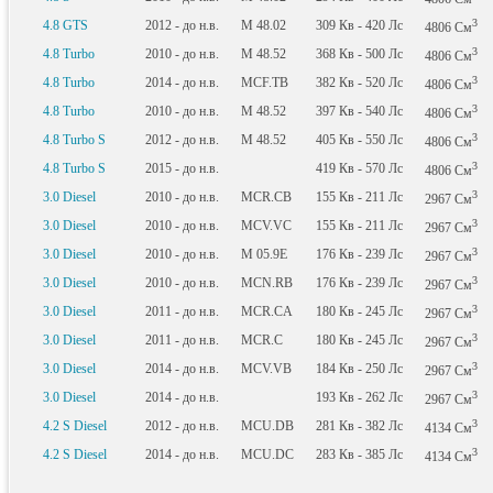
3
4.8 GTS
2012 - до н.в.
M 48.02
309
Кв
- 420
Лс
4806
См
3
4.8 Turbo
2010 - до н.в.
M 48.52
368
Кв
- 500
Лс
4806
См
3
4.8 Turbo
2014 - до н.в.
MCF.TB
382
Кв
- 520
Лс
4806
См
3
4.8 Turbo
2010 - до н.в.
M 48.52
397
Кв
- 540
Лс
4806
См
3
4.8 Turbo S
2012 - до н.в.
M 48.52
405
Кв
- 550
Лс
4806
См
3
4.8 Turbo S
2015 - до н.в.
419
Кв
- 570
Лс
4806
См
3
3.0 Diesel
2010 - до н.в.
MCR.CB
155
Кв
- 211
Лс
2967
См
3
3.0 Diesel
2010 - до н.в.
MCV.VC
155
Кв
- 211
Лс
2967
См
3
3.0 Diesel
2010 - до н.в.
M 05.9E
176
Кв
- 239
Лс
2967
См
3
3.0 Diesel
2010 - до н.в.
MCN.RB
176
Кв
- 239
Лс
2967
См
3
3.0 Diesel
2011 - до н.в.
MCR.CA
180
Кв
- 245
Лс
2967
См
3
3.0 Diesel
2011 - до н.в.
MCR.C
180
Кв
- 245
Лс
2967
См
3
3.0 Diesel
2014 - до н.в.
MCV.VB
184
Кв
- 250
Лс
2967
См
3
3.0 Diesel
2014 - до н.в.
193
Кв
- 262
Лс
2967
См
3
4.2 S Diesel
2012 - до н.в.
MCU.DB
281
Кв
- 382
Лс
4134
См
3
4.2 S Diesel
2014 - до н.в.
MCU.DC
283
Кв
- 385
Лс
4134
См