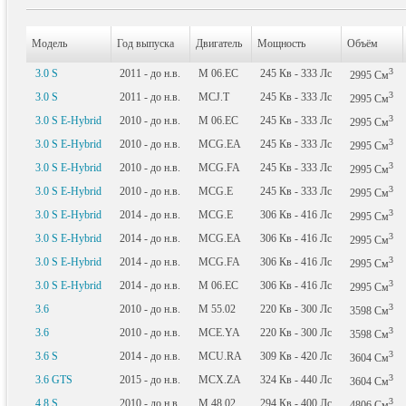
Модель
Год выпуска
Двигатель
Мощность
Объём
3
3.0 S
2011 - до н.в.
M 06.EC
245
Кв
- 333
Лс
2995
См
3
3.0 S
2011 - до н.в.
MCJ.T
245
Кв
- 333
Лс
2995
См
3
3.0 S E-Hybrid
2010 - до н.в.
M 06.EC
245
Кв
- 333
Лс
2995
См
3
3.0 S E-Hybrid
2010 - до н.в.
MCG.EA
245
Кв
- 333
Лс
2995
См
3
3.0 S E-Hybrid
2010 - до н.в.
MCG.FA
245
Кв
- 333
Лс
2995
См
3
3.0 S E-Hybrid
2010 - до н.в.
MCG.E
245
Кв
- 333
Лс
2995
См
3
3.0 S E-Hybrid
2014 - до н.в.
MCG.E
306
Кв
- 416
Лс
2995
См
3
3.0 S E-Hybrid
2014 - до н.в.
MCG.EA
306
Кв
- 416
Лс
2995
См
3
3.0 S E-Hybrid
2014 - до н.в.
MCG.FA
306
Кв
- 416
Лс
2995
См
3
3.0 S E-Hybrid
2014 - до н.в.
M 06.EC
306
Кв
- 416
Лс
2995
См
3
3.6
2010 - до н.в.
M 55.02
220
Кв
- 300
Лс
3598
См
3
3.6
2010 - до н.в.
MCE.YA
220
Кв
- 300
Лс
3598
См
3
3.6 S
2014 - до н.в.
MCU.RA
309
Кв
- 420
Лс
3604
См
3
3.6 GTS
2015 - до н.в.
MCX.ZA
324
Кв
- 440
Лс
3604
См
3
4.8 S
2010 - до н.в.
M 48.02
294
Кв
- 400
Лс
4806
См